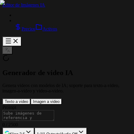
Editor de Imágenes IA
Precios
Activos
Generador de video IA
Genera videos con modelos de IA; soporte para texto-a-video,
imagen-a-video y video-a-video.
Texto a video
Imagen a video
Prompt
0
/
2500