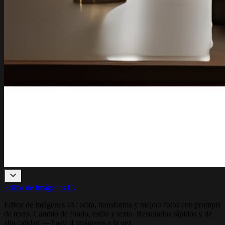
Editor de Imágenes IA
Editor de imágenes IA: edita, transforma y mejora fotos con prompts
de texto. Cambio de fondo, estilo y texto. Resultados rápidos y de
alta calidad — hasta 4 imágenes a la vez.