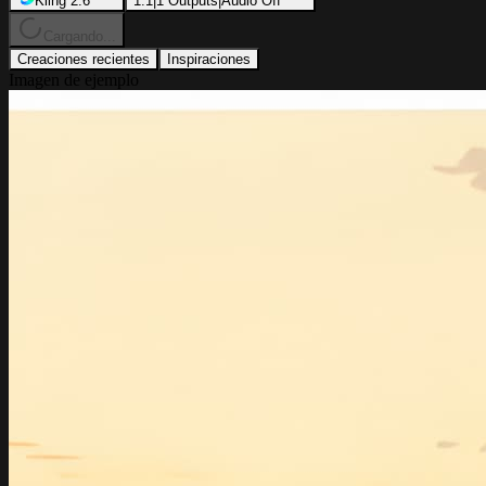
Kling 2.6
1:1
|
1
Outputs
|
Audio Off
Cargando...
Creaciones recientes
Inspiraciones
Imagen de ejemplo