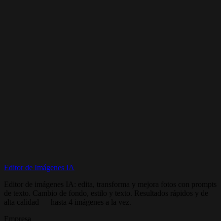
How much does it cost?
Max prompt length?
Can I use it commercially?
Editor de Imágenes IA
Try Grok Imagine Now
Editor de imágenes IA: edita, transforma y mejora fotos con prompts
de texto. Cambio de fondo, estilo y texto. Resultados rápidos y de
alta calidad — hasta 4 imágenes a la vez.
Empresa