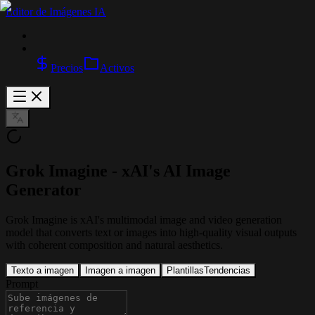
Editor de Imágenes IA
Precios
Activos
Grok Imagine - xAI's AI Image
Generator
Grok Imagine is xAI's multimodal image and video generation
model that converts text or images into high-quality visual outputs
with coherent composition and natural aesthetics.
Texto a imagen
Imagen a imagen
Plantillas
Tendencias
Prompt