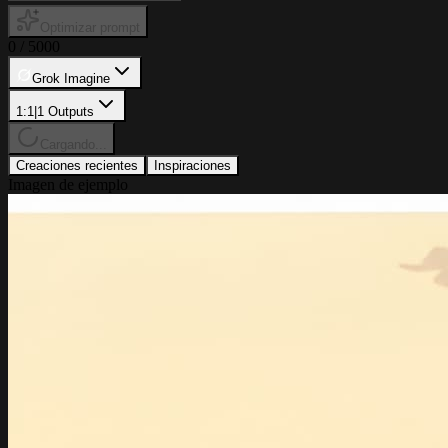
Optimizar prompt
0
/
5000
Grok Imagine
1:1
|
1
Outputs
Cargando...
Creaciones recientes
Inspiraciones
Imagen de ejemplo