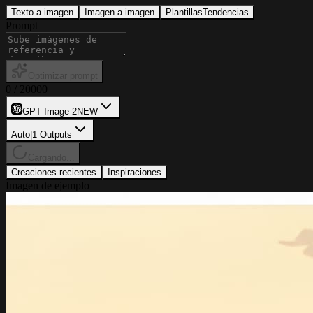
Texto a imagen
Imagen a imagen
Plantillas
Tendencias
Prompt
Optimizar prompt
0
/
20000
GPT Image 2
NEW
Auto
|
1
Outputs
Cargando...
Creaciones recientes
Inspiraciones
Imagen de ejemplo