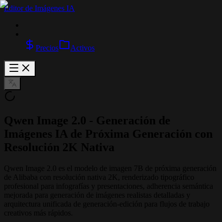
Editor de Imágenes IA
Precios
Activos
Qwen Image 2.0 - Generación de
Imágenes IA de Próxima Generación con
Resolución 2K Nativa
Qwen Image 2.0 es el modelo de imagen 7B de próxima generación
de Alibaba con resolución nativa 2K, renderizado tipográfico
profesional para infografías y presentaciones, adherencia semántica
mejorada para generación de imágenes realistas detalladas y
arquitectura unificada de generación-edición para flujos de trabajo
creativos más rápidos.